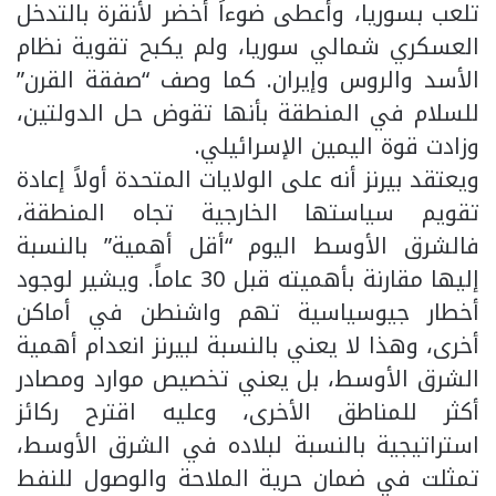
تلعب بسوريا، وأعطى ضوءاً أخضر لأنقرة بالتدخل
العسكري شمالي سوريا، ولم يكبح تقوية نظام
الأسد والروس وإيران. كما وصف “صفقة القرن”
للسلام في المنطقة بأنها تقوض حل الدولتين،
وزادت قوة اليمين الإسرائيلي.
ويعتقد بيرنز أنه على الولايات المتحدة أولاً إعادة
تقويم سياستها الخارجية تجاه المنطقة،
فالشرق الأوسط اليوم “أقل أهمية” بالنسبة
إليها مقارنة بأهميته قبل 30 عاماً. ويشير لوجود
أخطار جيوسياسية تهم واشنطن في أماكن
أخرى، وهذا لا يعني بالنسبة لبيرنز انعدام أهمية
الشرق الأوسط، بل يعني تخصيص موارد ومصادر
أكثر للمناطق الأخرى، وعليه اقترح ركائز
استراتيجية بالنسبة لبلاده في الشرق الأوسط،
تمثلت في ضمان حرية الملاحة والوصول للنفط