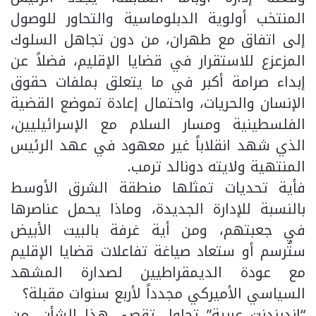
المنتخب أولوية الدبلوماسية والتحاور للوصول
إلى اتفاق مع طهران، من دون تجاهل السلوك
المزعزع للاستقرار في قضايا الإقليم، فضلاً عن
إبداء صرامة أكبر في ما يتعلق بملفات حقوق
الإنسان والحريات، واحتمال إعادة تموضع القضية
الفلسطينية ومسار السلام مع الإسرائيليين،
الذي شهد انقلاباً غير معهود في عهد الرئيس
المنتهية ولايته دونالد ترمب.
فأية تحديات تمثلها منطقة الشرق الأوسط
بالنسبة للإدارة الجديدة، وماذا يحمل عناصرها
في جعبتهم، ومن أية غرفة بالبيت الأبيض
ستُرسم أو ستعاد صياغة تفاعلات قضايا الإقليم
مع عودة الديمقراطيين لصدارة المشهد
السياسي الأميركي مجدداً لأربع سنوات مقبلة؟
“اندبندنت عربية” تحاول تقصي هذا الشأن، من