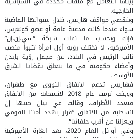
بينها التعامل مع ملفات محددة في السياسية
الخارجية.
وبتقصي مواقف هاريس، خلال سنواتها الماضية
سواء عندما كانت مدعية عامة أو عضو كونغرس،
فإنه وبحسب ما نقلت شبكة “سي.إن.إن”
الأميركية، لا تختلف رؤية أول امرأة تتبوأ منصب
نائب الرئيس في البلاد، عن مجمل رؤية بايدن
وأعضاء حكومته في ما يتعلق بقضايا الشرق
الأوسط.
فهاريس تدعم الاتفاق النووي مع طهران،
ووبخت ترمب عام 2018 لانسحابه من الاتفاق
متعدد الأطراف. وقالت في بيان حينها إن
انسحابه من الاتفاق “قرار يهدد أمننا القومي
ويعزلنا عن أقرب حلفائنا”.
وفي أوائل العام 2020، بعد الغارة الأميركية