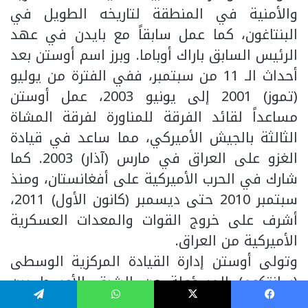
والأمنية في المنطقة لتاريخه الطويل في
البنتاغون، كما عمل سابقاً مع بايدن في عهد
الرئيس السابق باراك أوباما. وبرز اسم أوستن بعد
أحداث الـ 11 من سبتمبر، ففي الفترة من يوليو
(تموز) 2001 إلى يونيو 2003، عمل أوستن
مساعداً لقائد الفرقة للمناورة لفرقة المشاة
الثالثة بالجيش الأميركي، مما ساعد في قيادة
الغزو على العراق في مارس (آذار) 2003. كما
شارك في الحرب الأميركية على أفغانستان، ومنذ
سبتمبر 2010 حتى ديسمبر (كانون الأول) 2011،
أشرف على خروج القوات والمعدات العسكرية
الأميركية من العراق.
وتولى أوستن إدارة القيادة المركزية الوسطى
(سانتكوم) المسؤولة عن الشرق الأوسط بين
عامي 2013 و2016. وتولى عمليات الحرب ضد
فيسبوك
‫X
واتساب
تيلقرام