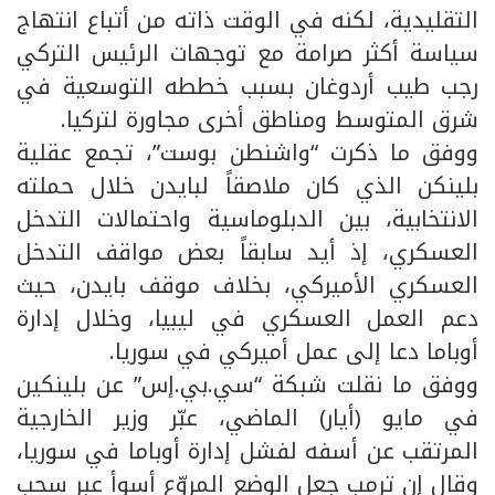
التقليدية، لكنه في الوقت ذاته من أتباع انتهاج
سياسة أكثر صرامة مع توجهات الرئيس التركي
رجب طيب أردوغان بسبب خططه التوسعية في
شرق المتوسط ومناطق أخرى مجاورة لتركيا.
ووفق ما ذكرت “واشنطن بوست”، تجمع عقلية
بلينكن الذي كان ملاصقاً لبايدن خلال حملته
الانتخابية، بين الدبلوماسية واحتمالات التدخل
العسكري، إذ أيد سابقاً بعض مواقف التدخل
العسكري الأميركي، بخلاف موقف بايدن، حيث
دعم العمل العسكري في ليبيا، وخلال إدارة
أوباما دعا إلى عمل أميركي في سوريا.
ووفق ما نقلت شبكة “سي.بي.إس” عن بلينكين
في مايو (أيار) الماضي، عبّر وزير الخارجية
المرتقب عن أسفه لفشل إدارة أوباما في سوريا،
وقال إن ترمب جعل الوضع المروّع أسوأ عبر سحب