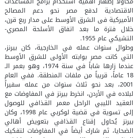
محاولاً إظهار أهمية استخدام برامج المساعدات
الاقتصادية لدفع مصر نحو دعم المصالح
الأميركية فى الشرق الأوسط على مدار ربع قرن،
خلال فترة ما بعد اتفاق الأسلحة المصري-
التشيكي عام 1955.
وطوال سنوات عمله في الخارجية، كان بيرنز،
التي كانت مصر بوابته الأولى للشرق الأوسط
عندما زارها شاباً في سنة 1974، وهو بعمر الـ
18 عاماً، قريباً من ملفات المنطقة. ففي العام
2001، بعد نحو ثلاث سنوات من عمله سفيراً
لبلاده في الأردن، انخرط بيرنز في المفاوضات مع
العقيد الليبي الراحل معمر القذافي للوصول
إلى تسوية في قضية لوكربي عام 1998، وكان
بيرنز يُحاول إقناع القذافي بتعويض أهالي
الضحايا، ثم شارك أيضاً في المفاوضات لتفكيك