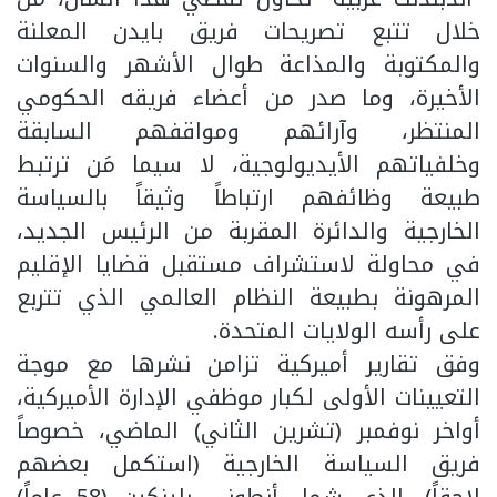
خلال تتبع تصريحات فريق بايدن المعلنة
والمكتوبة والمذاعة طوال الأشهر والسنوات
الأخيرة، وما صدر من أعضاء فريقه الحكومي
المنتظر، وآرائهم ومواقفهم السابقة
وخلفياتهم الأيديولوجية، لا سيما مَن ترتبط
طبيعة وظائفهم ارتباطاً وثيقاً بالسياسة
الخارجية والدائرة المقربة من الرئيس الجديد،
في محاولة لاستشراف مستقبل قضايا الإقليم
المرهونة بطبيعة النظام العالمي الذي تتربع
على رأسه الولايات المتحدة.
وفق تقارير أميركية تزامن نشرها مع موجة
التعيينات الأولى لكبار موظفي الإدارة الأميركية،
أواخر نوفمبر (تشرين الثاني) الماضي، خصوصاً
فريق السياسة الخارجية (استكمل بعضهم
لاحقاً)، الذي شمل أنطوني بلينكين (58 عاماً)