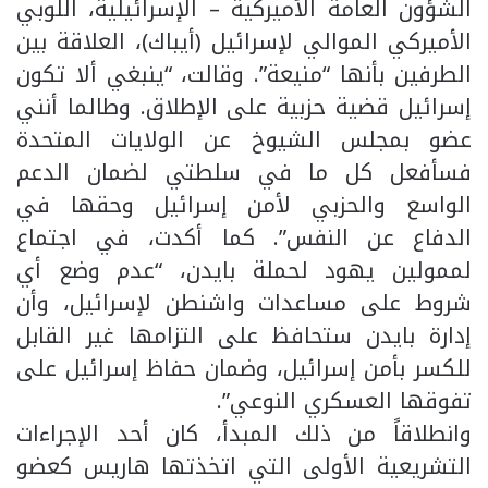
الشؤون العامة الأميركية – الإسرائيلية، اللوبي
الأميركي الموالي لإسرائيل (أيباك)، العلاقة بين
الطرفين بأنها “منيعة”. وقالت، “ينبغي ألا تكون
إسرائيل قضية حزبية على الإطلاق. وطالما أنني
عضو بمجلس الشيوخ عن الولايات المتحدة
فسأفعل كل ما في سلطتي لضمان الدعم
الواسع والحزبي لأمن إسرائيل وحقها في
الدفاع عن النفس”. كما أكدت، في اجتماع
لممولين يهود لحملة بايدن، “عدم وضع أي
شروط على مساعدات واشنطن لإسرائيل، وأن
إدارة بايدن ستحافظ على التزامها غير القابل
للكسر بأمن إسرائيل، وضمان حفاظ إسرائيل على
تفوقها العسكري النوعي”.
وانطلاقاً من ذلك المبدأ، كان أحد الإجراءات
التشريعية الأولى التي اتخذتها هاريس كعضو