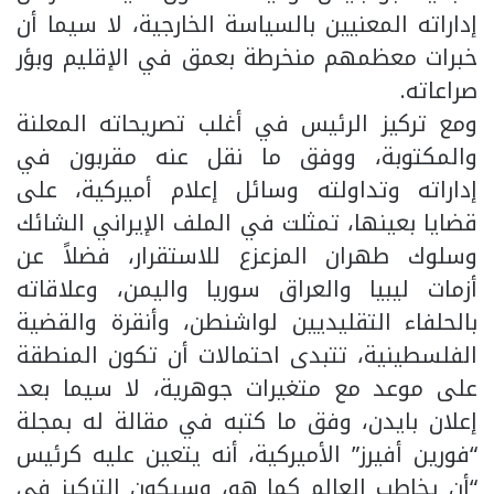
إداراته المعنيين بالسياسة الخارجية، لا سيما أن
خبرات معظمهم منخرطة بعمق في الإقليم وبؤر
صراعاته.
ومع تركيز الرئيس في أغلب تصريحاته المعلنة
والمكتوبة، ووفق ما نقل عنه مقربون في
إداراته وتداولته وسائل إعلام أميركية، على
قضايا بعينها، تمثلت في الملف الإيراني الشائك
وسلوك طهران المزعزع للاستقرار، فضلاً عن
أزمات ليبيا والعراق سوريا واليمن، وعلاقاته
بالحلفاء التقليديين لواشنطن، وأنقرة والقضية
الفلسطينية، تتبدى احتمالات أن تكون المنطقة
على موعد مع متغيرات جوهرية، لا سيما بعد
إعلان بايدن، وفق ما كتبه في مقالة له بمجلة
“فورين أفيرز” الأميركية، أنه يتعين عليه كرئيس
“أن يخاطب العالم كما هو، وسيكون التركيز في