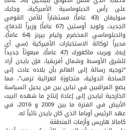
على رأس الدبلوماسية الأميركية، وجايك
سوليفان (43 عاماً) مستشاراً للأمن القومي
الجديد، ولويد أوستين (67 عاماً) وزيراً للدفاع،
والدبلوماسي المخضرم وليام بيرنز (64 عاماً)،
مديراً لوكالة الاستخبارات الأميركية (سي أي
إيه)، وبريت ماكغورك (47 عاماً)، مبعوثاً جديداً
للشرق الأوسط وشمال أفريقيا، فإن بايدن أراد
“توجيه رسالة إلى العالم بأن بلاده عادت إلى
الساحة الدولية، متجاوزة انعزالية ترمب”، مما
يضع المراقبين في تباين بين من يحيل السياسة
الخارجية لبايدن إلى إعادة إنتاج ما شهده البيت
الأبيض في الفترة ما بين 2009 و 2016، في
عهد الرئيس أوباما الذي كان بايدن نائباً له.
كامالا هاريس وأزمات المنطقة