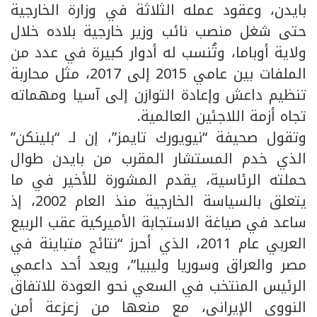
بايدن، وعقود عمله الثلاثة في وزارة الخارجية
حتى شغل منصب نائب وزير خارجية بلاده خلال
ولاية أوباما، وتُنسب له أدوار كبيرة في عدد من
الملفات بين عامي 2015 إلى 2017، مثل محاربة
تنظيم داعش وإعادة التوازن إلى آسيا ومهماته
تجاه أزمة اللاجئين العالمية.
وتقول صحيفة “نيويورك تايمز”، إن لـ “بلينكن”
الذي خدم المستشار المقرب من بايدن طوال
حملته الرئاسية، يقدم المشورة للأخير في ما
يتعلق بالسياسة الخارجية منذ العام 2002، إذ
ساعد في صياغة الاستجابة الأميركية عقب الربيع
العربي عام 2011، الذي أحرز “نتائج متباينة في
مصر والعراق وسوريا وليبيا”، ويعد أحد داعمي
الرئيس المنتخب في السعي نحو العودة للاتفاق
النووي الإيراني، مع منعها من زعزعة أمن