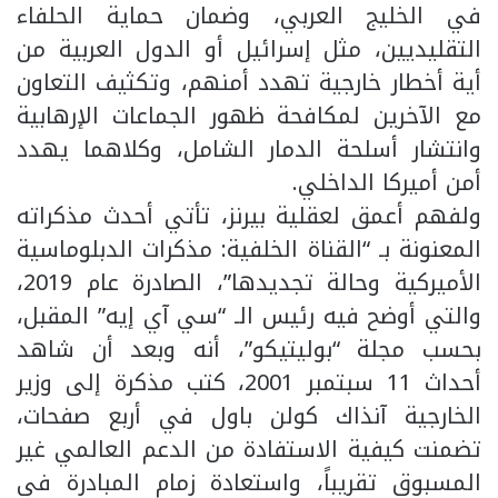
في الخليج العربي، وضمان حماية الحلفاء
التقليديين، مثل إسرائيل أو الدول العربية من
أية أخطار خارجية تهدد أمنهم، وتكثيف التعاون
مع الآخرين لمكافحة ظهور الجماعات الإرهابية
وانتشار أسلحة الدمار الشامل، وكلاهما يهدد
أمن أميركا الداخلي.
ولفهم أعمق لعقلية بيرنز، تأتي أحدث مذكراته
المعنونة بـ “القناة الخلفية: مذكرات الدبلوماسية
الأميركية وحالة تجديدها”، الصادرة عام 2019،
والتي أوضح فيه رئيس الـ “سي آي إيه” المقبل،
بحسب مجلة “بوليتيكو”، أنه وبعد أن شاهد
أحداث 11 سبتمبر 2001، كتب مذكرة إلى وزير
الخارجية آنذاك كولن باول في أربع صفحات،
تضمنت كيفية الاستفادة من الدعم العالمي غير
المسبوق تقريباً، واستعادة زمام المبادرة في