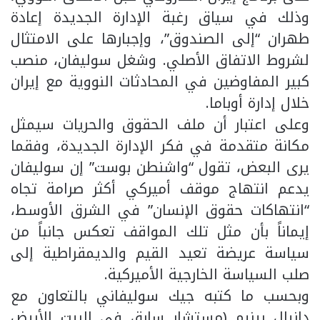
وذلك في سياق رغبة الإدارة الجديدة إعادة
طهران “إلى الصندوق”، وإجبارها على الامتثال
لشروط الاتفاق الأصلي. وشغل سوليفان، منصب
كبير المفاوضين في المحادثات النووية مع إيران
خلال إدارة أوباما.
وعلى اعتبار أن ملف الحقوق والحريات سيمثل
مكانة متقدمة في فكر الإدارة الجديدة، وفقما
يرى البعض، تقول “واشنطن بوست” إن سوليفان
يدعم انتهاج موقف أميركي أكثر صرامة تجاه
“انتهاكات حقوق الإنسان” في الشرق الأوسط،
إيماناً بأن مثل تلك المواقف تعكس جانباً من
سياسة عريضة تعيد القيم والديمقراطية إلى
صلب السياسة الخارجية الأميركية.
وبحسب ما كتبه جيك سوليفاني بالتعاون مع
دانيال بينيم (مستشار سابق في البيت الأبيض