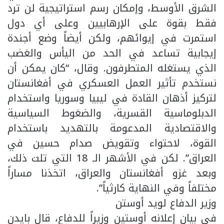
الشرق الأوسط، وإمكان رسم استراتيجية لن ترد
فقط بقوة على الإرهابيين وعلى أي دول
استمرت في إيوائهم، ولكن أيضاً وضع أجندة
إيجابية تساعد في الحد من اليأس والغضب
الذي يستغله المتطرفون. وقال، “كان يمكن أن
نستخدم تأثير العمل العسكري في أفغانستان
لتركيز أذهان القادة في ليبيا وسوريا واستخدام
الدبلوماسية القسرية، والضغوط السياسية
والاقتصادية المدعومة بالتهديد باستخدام
القوة، لاحتواء وتقويض صدام حسين في
العراق”. لكن في الأشهر الـ 18 التي تلت ذلك،
وبعد غزو أفغانستان والعراق، اتخذنا مساراً
مختلفاً وفي النهاية كارثياً”.
وزير الدفاع لويد أوستن
في بيان إعلانه أوستين وزيراً للدفاع، قال بايدن