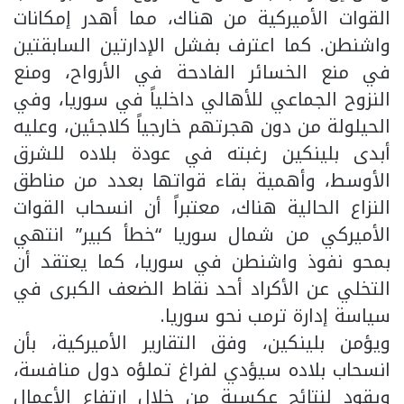
القوات الأميركية من هناك، مما أهدر إمكانات
واشنطن. كما اعترف بفشل الإدارتين السابقتين
في منع الخسائر الفادحة في الأرواح، ومنع
النزوح الجماعي للأهالي داخلياً في سوريا، وفي
الحيلولة من دون هجرتهم خارجياً كلاجئين، وعليه
أبدى بلينكين رغبته في عودة بلاده للشرق
الأوسط، وأهمية بقاء قواتها بعدد من مناطق
النزاع الحالية هناك، معتبراً أن انسحاب القوات
الأميركي من شمال سوريا “خطأ كبير” انتهي
بمحو نفوذ واشنطن في سوريا، كما يعتقد أن
التخلي عن الأكراد أحد نقاط الضعف الكبرى في
سياسة إدارة ترمب نحو سوريا.
ويؤمن بلينكين، وفق التقارير الأميركية، بأن
انسحاب بلاده سيؤدي لفراغ تملؤه دول منافسة،
ويقود لنتائج عكسية من خلال ارتفاع الأعمال