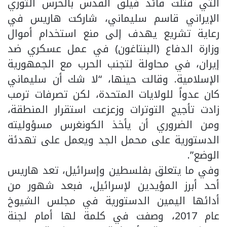
التي قتلت قائد فيلق القدس بالحرس الثوري
الإيراني قاسم سليماني، شاركت هاريس في
رعاية تشريع يهدف إلى منع استخدام أموال
وزارة الدفاع (البنتاغون) في عمل عسكري ضد
إيران، في محاولة لتجنب الحرب مع الجمهورية
الإسلامية. وقالت حينها، “لا شك أن سليماني
كان عدواً للولايات المتحدة، لكن تصرفات ترمب
زادت تأجيج التوترات وزعزعت استقرار المنطقة،
ومن الضروري أن يأخذ الكونغرس مسؤوليته
الدستورية على محمل الجد ويعمل على تهدئة
الوضع”.
وفي ما يتعلق بفلسطين وإسرائيل، تعد هاريس
أحد أبرز المؤيدين لإسرائيل، فبعد شهور من
أدائها اليمين الدستورية في مجلس الشيوخ
عام 2017، وصفت في كلمة لها أمام لجنة