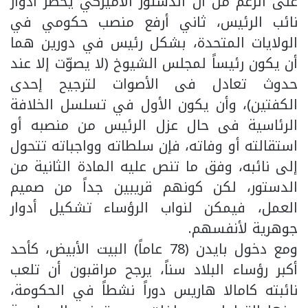
على الرغم من أن الدستور الأميركي يحصر أدوار
نائب الرئيس، ثاني أرفع منصب حكومي في
الولايات المتحدة، بشكل رئيس في دورين هما
أن يكون رئيساً لمجلس الشيوخ (لا يصوّت إلا عند
حدوث تعادل فى الأصوات لترجيح إحدى
الكفتين)، وأن يكون الأول في تسلسل الخلافة
الرئاسية فى حال عزل الرئيس من منصبه أو
استقالته أو وفاته، فإن سلطاته وواجباته تتحول
إلى نائبه، وفق ما تنص عليه المادة الثانية من
الدستور، لكن كونهم قريبين جداً من صميم
العمل، فيمكن لنواب الرؤساء تشكيل أدوار
جوهرية لأنفسهم.
ومع دخول بايدن (78 عاماً) البيت الأبيض، كأحد
أكبر رؤساء البلاد سناً، يرجح مراقبون أن تلعب
نائبته كامالا هاريس دوراً نشطاً في الحكومة،