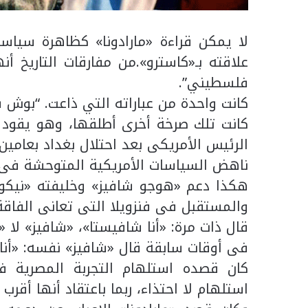
لا يمكن قراءة «مارادونا» كظاهرة سياسي
فلسطيني”.
كانت واحدة من عباراته التي ذاعت. “بوش 
الرئيس الأمريكى بعد احتلال بغداد بعامين
ناهض السياسات الأمريكية المتوحشة فى الق
هكذا دعم «هوجو شافيز» وخليفته «نيكو
والمستقبل فى فنزويلا التى تعانى الفاقة 
قال ذات مرة: «أنا شافيستا»، «شافيز» لا «
فى أوقات سابقة قال «شافيز» نفسه: «أنا 
كان قصده استلهام التجربة المصرية في
استلهام لا احتذاء، ربما باعتقاد أنها أقرب 