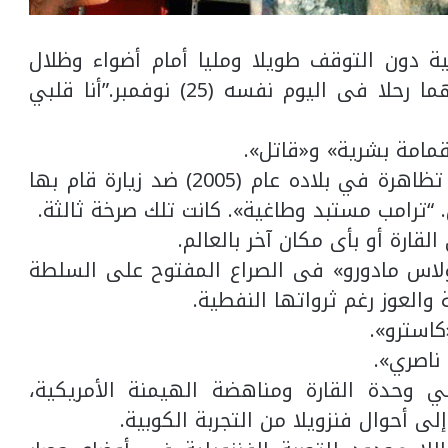
ة دون التوقف طويلا ومليا أمام أضواء وظلال
علاقته بـ«كاسترو».من مفارقات التاريخ أنهما رحلا فى اليوم نفسه (25) نوفمبر.”أنا قلبي
قمامة بشرية» و«قاتل».
كانت تلك صرخة أخرى أطلقها، وهو يقود تظاهرة في بلاده عام (2005) ضد زيارة قام بها
. “ترامب مستبد وطاغية». كانت تلك صرخة ثالثة.
ارة أو بأى مكان آخر بالعالم.
لاس مادورو» فى الصراع المفتوح على السلطة
والعوز رغم ثرواتها النفطية.
كاسترو».
ناصري».
 وحدة القارة ومناهضة الهيمنة الأمريكية،
إلى أحوال فنزويلا من التجربة الكوبية.