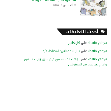
السعودية والمسألة الحوثية
أغسطس 6, 2026
أحدث التعليقات
khatib yehya
على
كاريكاتير
khatib yehya
على
تنازلت “حماس” لمصلحة غزّة
khatib yehya
على
إنهاء الخلاف في عين منين بريف دمشق
وإفراج عن عدد من الموقوفين