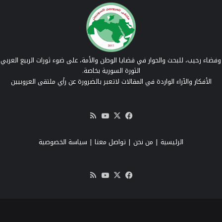
فضاء رحيب، للبحث والحوار في قضايا الوطن والأمة، على ضوء ثورات الربيع العربي 
الثورة السورية بخاصة.
الأفكار والآراء الواردة في المقالات لاتعبر بالضرورة عن رأي ملتقى العروبيين
‫X
فيسبوك
‫YouTube
ملخص
الموقع
RSS
الرئيسية
|
من نحن
|
تواصل معنا
| سياسة الخصوصية
‫X
فيسبوك
‫YouTube
ملخص
الموقع
RSS