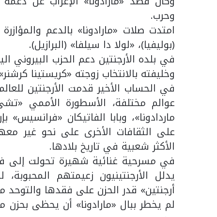
وكان قصد «مارادونا» الإعراب عن دعمه ا
وحرب.
امتدت صلات «مارادونا» بالدعم والمؤازر
(بوليفيا)، «لولا دا سيلفا» (البرازيل).
في بلده الأرجنتين دعم الحزب البيروني ا
وخليفته بالانتخاب زوجته «كريستينا كرشنر».
في الحساب الأخير قدمت الأرجنتين للعالم
عوالم مختلفة، الأسطورة الأممي «تشى 
ماردادونا»، وبابا الفاتيكان «فرانسيس» بإر
على الثقافات الأخرى على نحو غير معهود
الأكثر شعبية في تاريخ بلادها.
يدلل الأرجنتينيون زعيمتهم المحبوبة، 
أرجنتين» قدر الحزن على فقدها والتوحد مع
لم يخطر ببال «مارادونا» أن يحظى بحزن مم