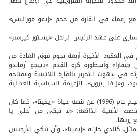
للا محدود للتجربة الفنزويلية في أوضاع حصار
ة مع زعماء في القارة من حجم «إيفو موراليس»
ليساري على عهد الرئيس الراحل «نيستور كيرشنر»
 في العقود الأخيرة أربعة نجوم فوق العادة من
جيفارا» وأسطورة كرة القدم «دييجو أرماندو
ثه في لاهوت التحرير بالقارة اللاتينية وانفتاحه
، و«إيفا بيرون»، الزعيمة السياسية العمالية
في مسرحية غنائية شهيرة تحولت إلى فيلم عام (1996) عن قصة حياة «إيفيتا»، كما كان
لخصت الأغنية الذائعة: «لا تبكى من أجلى يا
 إرثها.
اثل، كالذي حازته «إيفيتا»، وأن تبكي الأرجنتين