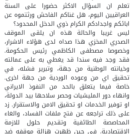
تعلم ان السؤال الاكثر حضورا على السنة
العراقيين اليوم، هل غناكم الفاحش ورثتموه عن
ابائكم واجدادكم الكرام ذوي الدخل المحدود؟
ليس غريبا والحالة هذه ان يلقى الموقف
الصدري المخزي هذا صداه لدى هؤلاء الاشرار،
وخصوصا مصطفى الكاظمي رئيس الحكومة.
فقد وجد فيه سندا قد يغطي به على عمالته
وخيانته الوطنية من جهة، وتبرير فشله، في
تحقيق اي من وعوده الوردية من جهة اخرى.
خاصة فيما يتعلق بالحد من النفوذ الايراني
وانهاء دور المليشيات وحصر سلاحها بيد الدولة،
او توفير الخدمات او تحقيق الامن والاستقرار. زد
على ذلك تراجعه عن فتح ملفات الفساد، والغاء
المحاصصة الطائفية وتقديم حلول للازمة
الاقتصادية. في حين ظهرت هزالة موقفه ضد