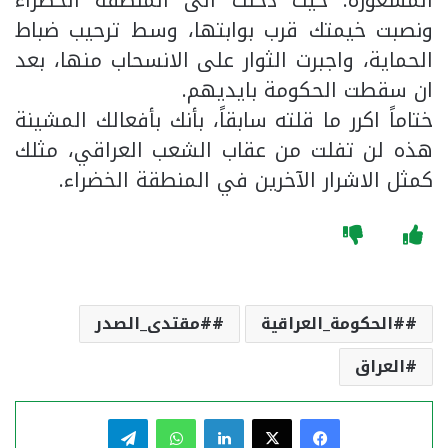
ونصبت خيمتك قرب بوابتها، وسط ترحيب ضباط
الحماية، واجبرت الثوار على الانسحاب منها، بعد
ان سقطت الحكومة بايديهم.
ختاماً اكرر ما قلته سابقاً، بأنك بأفعالك المشينة
هذه لن تفلت من عقاب الشعب العراقي، مثلك
كمثل الاشرار الآخرين في المنطقة الخضراء.
#الحكومة_العراقية
#مقتدى_الصدر
العراق
فيسبوك
‫X
لينكدإن
واتساب
تيلقرام