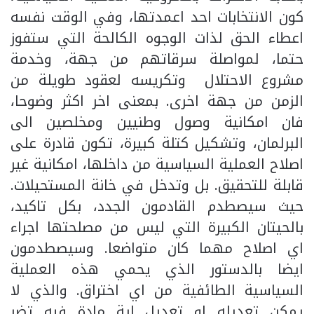
كون الانتخابات احد اعمدتها، وفي الوقت نفسه
اعطاء الحق لذات الوجوه الكالحة التي ستفوز
حتما، لمواصلة سرقاتهم من جهة، وخدمة
مشروع الاحتلال وتكريسه لعقود طويلة من
الزمن من جهة اخرى. بمعنى اخر اكثر وضوحا،
فان امكانية وصول وطنيين ومخلصين الى
البرلمان، وتشكيل كتلة كبيرة، تكون قادرة على
اصلاح العملية السياسية من داخلها، امكانية غير
قابلة للتحقيق. بل وتدخل في خانة المستحيلات.
حيث سيصطدم القادمون الجدد، بكل تاكيد،
بالحيتان الكبيرة التي ليس من مصلحتها اجراء
اي اصلاح مهما كان متواضعا. وسيصطدمون
ايضا بالدستور الذي يحمي هذه العملية
السياسية الطائفية من اي اختراق. والذي لا
يمكن تعديله او تعديل اية مادة فيه تضر