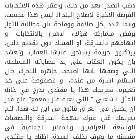
ذهب الصدر ابعد من ذلك، واعتبر هذه الانتخابات
الفرصة الاخيرة لاصلاح البلد!!!. ليس هذا فحسب،
وانما هدد بكل صلافة ووقاحة، بان مطالبة الثوار
برفض مشاركة هؤلاء الاشرار بالانتخابات او
اتهامهم بالسرقة، او الفساد دون تقديم دليل،
يرتكبون جريمة يستحق عليها العقاب. وتعهد
بان يكون العقاب على يد عصاباته المسلحة،
التي وصفها بانها اصبحت جاهزة للتحرك حال
استلام اشارة من عنده، او قصقوصة على حد
تعبيره. تصريحك هذا يا مقتدى يدرج في خانة
المثل الشعبي ” اللي بعبه عنز يمعمع” فلو قدر
ان يطبق في العراق قانون من اين لك هذا، لتم
تجريمك قبل غيرك بتهمة السرقة والتصفيات
الواسعة للعراقيين والمقابر الجماعية في
منطقة ما يعرف بخلف السدة. اظنك يا مقتدى