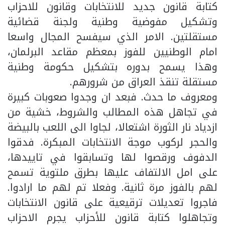
كتابة قانون جديد للانتخابات وقانون للاحزاب
وتشكيل مفوضية وطنية ولجنة قضائية
مستقلتين. الامر الذي سيفسح المجال واسعا
امام الوطنيين للفوز بمعظم مقاعد البرلمان،
وهذا يسمح بدوره بتشكيل حكومة وطنية
مستقلة تنقذ العراق من شرورهم.
ومعروف ما حدث. فبعد ان وجدوا صعوبات كبيرة
في تجاهل هذه المطالب والشروط، خشية من
ازدياد نار الثورة اشتعالا، لجاوا الى اللعب بالبيضة
والحجر لركوب موجة الانتخابات المبكرة. فدقوا
الدفوف ورقصوا لها وتسابقوا في تاييدها،
على امل الالتفاف عليها بطرق ملتوية تسمح
لهم بالفوز مرة ثانية. وفعلا تم لهم ما ارادوا.
فاجروا تعديلات ترقيعية على قانون الانتخابات
وتجاهلوا كتابة قانون للأحزاب يجرم الاحزاب