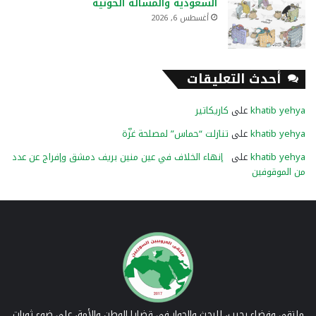
السعودية والمسألة الحوثية
أغسطس 6, 2026
أحدث التعليقات
khatib yehya
على
كاريكاتير
khatib yehya
على
تنازلت “حماس” لمصلحة غزّة
khatib yehya
على
إنهاء الخلاف في عين منين بريف دمشق وإفراج عن عدد
من الموقوفين
ملتقى وفضاء رحيب، للبحث والحوار في قضايا الوطن والأمة، على ضوء ثورات