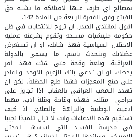
بمصالح اي طرف فيها لامتلاكه ما يشبه حق
الفيتو وفق الفقرة الرابعة من المادة 142.
اقول لمقتدى الصدر، ان تروج للانتخابات في ظل
حكومة مليشيات مسلحة وتقوم بشرعنة عملية
الاحتلال السياسية فهذا شانك، او ان تستعرض
عضلاتك وتتحدث باسم، ما يسمى بالدولة
العراقية، وبلغة وقحة متى شئت فهذا امر
يخصك. او ان تدعي بانك الزعيم الاوحد والقادر
على صنع المعجزات فهذا طبع الجهلة. لكن ان
تهدد الشعب العراقي بالعقاب اذا تجاوز على
حرامي مثلك، فهذه وقاحة وقلة ادب، مهما
ادعيت الوطنية والنزاهة والصلاح. اذ كيف
تستقيم هذه الادعاءات وانت لا تزال تلميذا نجيبا
في مدرسة الفساد التي اسسها المحتل
الامريكي وساندها المحتل الايراني؟ هل نسيت