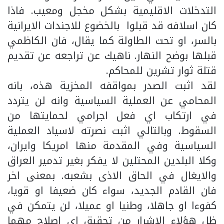
التدخلات الاقليمية بشكل مخجل ومعيب. فاذا
كان اسلافه قد قبلوا بالخضوع للاجندات الايرانية
بالسر، او تحت الطاولة كما يقال، فان الكاظمي
قبلها بوضح النهار. ناهيك عن تراجعه عن تقديم
قتلة ثوار تشرين للمحاكم.
لقد اثبت الصدر بمواقفه المخزية هذه، بانه
المحامي عن العملية السياسية وانه لن يتردد
في ارتكاب اي فعل اجرامي لحمايتها من
السقوط. وبالتالي اثبت نصرته لاسياد العملية
السياسية وفي المقدمة منها امريكا وايران،
وكلا البلدين المحتلين لا يفكر بغير تدمير العراق
والايغال في الحاق الاذى بشعبه. بمعنى اخر
فان القادم الجديد، سواء كان ضعيفا او قويا،
كفوءا او جاهلا، وطنيا او عميلا، لن يتمكن في
ظل هؤلاء الاشرار من تحقيق اي اصلاح مهما