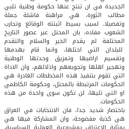
الجديدة في ان تنتج عنها حكومة وطنية تلبي
مطالب الثورة، هي مراهنة فاشلة جملة
وتفصيلا. لسبب بسيط اثبتته الوقائع وتجارب
الشعوب مفاده، بان المحتل عبر عصور التاريخ
المختلفة لم يقدم الخير والسلام والتقدم
للبلدان التي احتلها، وانما قام بهدمها
وتقسيم اراضيها وتمزيق وحدتها الوطنية
وتهجير اهلها وتجويعهم واذلالهم، وان الاداة
التي تقوم بتنفيذ هذه المخططات الغادرة هي
الحكومات المرتبطة بالمحتل، وحكومة الكاظمي
او التي تليها، لن تكون سوى واحدة من هذه
الحكومات.
باختصار شديد جدا، فان الانتخابات في العراق
هي كذبة مفضوحة، وان المشاركة فيها هي
بمثابة الاعتراف بمشروعية العملية السياسية،