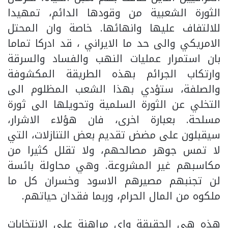
الثورة الشعبية من وقودها الدائم، تمهيدا
للالتفاف عليها وانهائها. خاصة وان المحتل
الامريكي والى حد ما الايراني ، قد ادركا تماما
بان استمرار عمليات النهب والفساد والسرقة
وارتكاب الجرائم بهذه الطريقة المكشوفة
والصلفة، ستؤدي بهذا الشعب المظلوم الى
التخلي عن الثورة السلمية وتحويلها الى ثورة
مسلحة. بعبارة اخرى، فان هؤلاء الاشرار،
سيقبلون على مضض تقديم بعض التنازلات، التي
لا تمس جوهر مصالحهم، ولا تقلل كثيرا من
مكاسبهم غير المشروعة. وهي محاولة بائسة
لن تجنبهم مصيرهم الاسود وخسران كل ما
ملكوه من المال الحرام، وربما فقدان حياتهم.
هذه هي الحقيقة واي مراهنة على الانتخابات