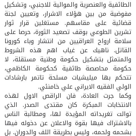
الطائفية والعنصرية والموالية للاجنبي، وتشكيل
مفوضية من بين هؤلاء الاشرار، وتعيين لجنة
قضائية على مقاسهم. مستغلين قرار ثوار
تشرين الطوعي بوقف تصعيد الثورة، حرصا على
سلامة ارواح العراقيين من انتشار وباء كورونا
القاتل. ناهيك عن غياب اهم هذه الشروط
والمتمثل بتشكيل حكومة وطنية مستقلة، لا
حكومة محاصصة طائفية كحكومة الكاظمي،
تتحكم بها ميليشيات مسلحة تاتمر بارشادات
الولي الفقيه الايراني علي خامنئي.
وكما جرت العادة، فان الراقص الاول لهذه
الانتخابات المبكرة كان مقتدى الصدر. الذي
توالت تغريداته المؤيدة لها، ومطالبة الناس
بالاشتراك فيها بقوة والاعلان عن دخوله فيها
بشحمه ولحمه، وليس بطريقة اللف والدوران. بل