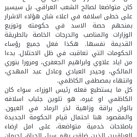
كان متواضعا لصالح الشعب العراقي. بل سيسير
على خطى اسلافه في اعلاء شان هؤلاء الاشرار
بمنحهم حصة الاسد في حكومته وتوزيع
الوزارات والمناصب والدرجات الخاصة بالطريقة
القديمة نفسها. هكذا فعل جميع رؤساء
الحكومات التي تعاقبت في ظل الاحتلال. بدءا
من اياد علاوي وابراهيم الجعفري، ومرورا بنوري
المالكي، وحيدر العبادي وعادل عبد المهدي،
وانتهاء بمصطفى الكاظمي.
كل ما يستطيع فعله رئيس الوزراء، سواء كان
الكاظمي او غيره، هو تلوين جلباب اسلافه
بالوان براقة وزاهية لذر الرماد في العيون.
والمقصود هنا احتمال قيام الحكومة الجديدة
باصلاحات خدمية متواضعة، على امل ارضاء
العراقيين الذين ضاقت بهم سبل الحياة، لحرمان