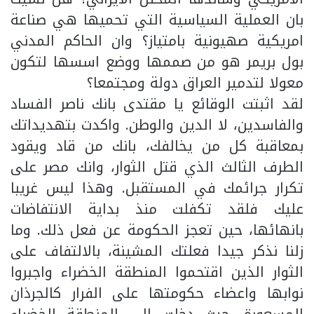
بان العملية السياسية التي تحميها هي صناعة
امريكية صهيونية بامتياز؟ وان الحاكم المدني
بول بريمر هو من صممها ووضع اسسها لتكون
معولا لتدمير العراق دولة ومجتمعا؟
لقد اثبتت الوقائع يا مقتدى بانك ناصر الفساد
والفاسدين، لا الدين والوطن. واكدت بتهديداتك
بمعاقبة كل من يخالفك، بانك من قاد ويقود
الطرف الثالث الذي قتل الثوار، وانك مصر على
تكرار جرائمك في المستقبل. وهذا ليس غريبا
عليك فلقد تكفلت منذ بداية الانتفاضات
بانهائها، حين تعجز الحكومة عن فعل ذلك. وما
زلنا نذكر جيدا فعلتك المشينة، بالالتفاف على
الثوار الذين اقتحموا المنطقة الخضراء واجبروا
نوابها واعضاء حكومتها على الفرار كالجرذان
المسعورة. حيث دخلت الى المنطقة الخضراء