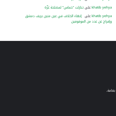
khatib yehya
على
تنازلت “حماس” لمصلحة غزّة
khatib yehya
على
إنهاء الخلاف في عين منين بريف دمشق
وإفراج عن عدد من الموقوفين
بعامة،