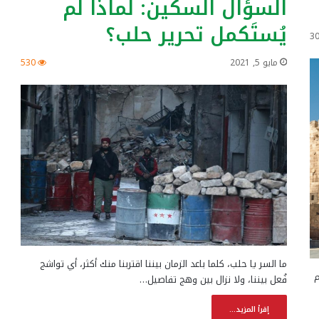
السؤال السكين: لماذا لم
يُستَكمل تحرير حلب؟
3
مايو 5, 2021
530
ما السر يا حلب، كلما باعد الزمان بيننا اقتربنا منك أكثر، أي تواشج
م
فُعل بيننا، ولا نزال بين وهج تفاصيل…
إقرأ المزيد...