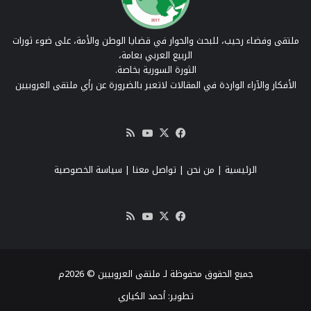
ملتقى وفضاء رحيب، للبحث والحوار في قضايا الوطن والأمة، على ضوء ثورات
الربيع العربي بعامة،
الثورة السورية بخاصة.
الأفكار والآراء الواردة في المقالات لاتعبر بالضرورة عن رأي ملتقى العروبيين
‫X
فيسبوك
‫YouTube
ملخص
الموقع
RSS
الرئيسية
|
من نحن
|
تواصل معنا
| سياسة الخصوصية
‫X
فيسبوك
‫YouTube
ملخص
الموقع
RSS
جميع الحقوق محفوظة لـ ملتقى العروبيين © 2026م
تطوير:
أحمد الكياري