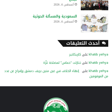
أغسطس 6, 2026
السعودية والمسألة الحوثية
أغسطس 6, 2026
أحدث التعليقات
khatib yehya
على
كاريكاتير
khatib yehya
على
تنازلت “حماس” لمصلحة غزّة
khatib yehya
على
إنهاء الخلاف في عين منين بريف دمشق وإفراج عن عدد
من الموقوفين