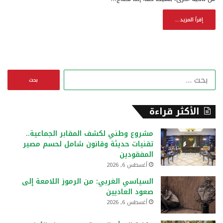
إقرأ المزيد...
ا
ل
ب
ح
الأكثر قراءة
ث
ع
مشروع وطني لكشف المقابر الجماعية..
ن
تقنيات حديثة وقانون شامل لحسم مصير
:
المفقودين
أغسطس 6, 2026
السياسي الغربي: من الرموز اللامعة إلى
صعود العاديين
أغسطس 6, 2026