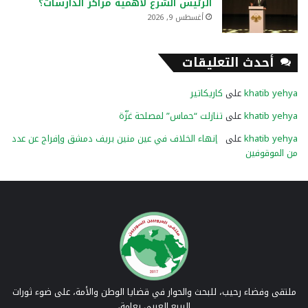
الرئيس الشرع لأهمية مراكز الدارسات؟
أغسطس 9, 2026
أحدث التعليقات
khatib yehya
على
كاريكاتير
khatib yehya
على
تنازلت “حماس” لمصلحة غزّة
khatib yehya
على
إنهاء الخلاف في عين منين بريف دمشق وإفراج عن عدد
من الموقوفين
ملتقى وفضاء رحيب، للبحث والحوار في قضايا الوطن والأمة، على ضوء ثورات
الربيع العربي بعامة،