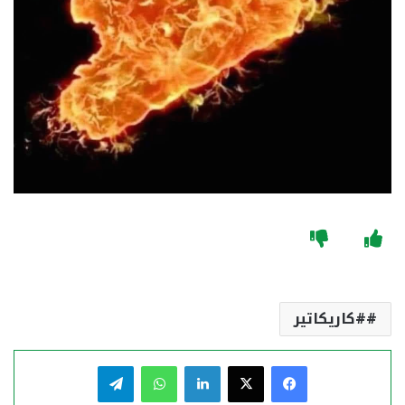
#كاريكاتير
فيسبوك
‫X
لينكدإن
واتساب
تيلقرام