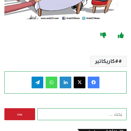
#كاريكاتير
فيسبوك
‫X
لينكدإن
واتساب
تيلقرام
ا
ل
ب
ح