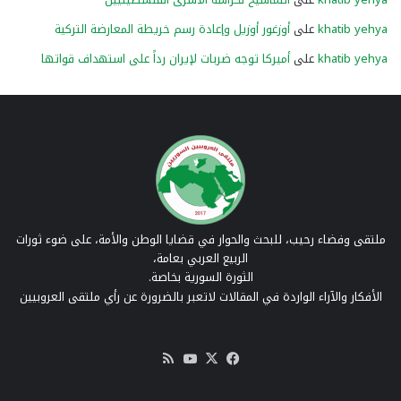
khatib yehya
على
أوزغور أوزيل وإعادة رسم خريطة المعارضة التركية
khatib yehya
على
أميركا توجه ضربات لإيران رداً على استهداف قواتها
ملتقى وفضاء رحيب، للبحث والحوار في قضايا الوطن والأمة، على ضوء ثورات
الربيع العربي بعامة،
الثورة السورية بخاصة.
الأفكار والآراء الواردة في المقالات لاتعبر بالضرورة عن رأي ملتقى العروبيين
‫X
فيسبوك
‫YouTube
ملخص
الموقع