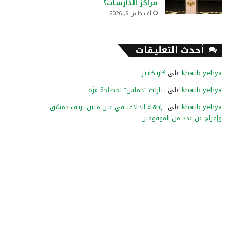
مراكز الدارسات؟
أغسطس 9, 2026
أحدث التعليقات
khatib yehya
على
كاريكاتير
khatib yehya
على
تنازلت “حماس” لمصلحة غزّة
khatib yehya
على
إنهاء الخلاف في عين منين بريف دمشق
وإفراج عن عدد من الموقوفين