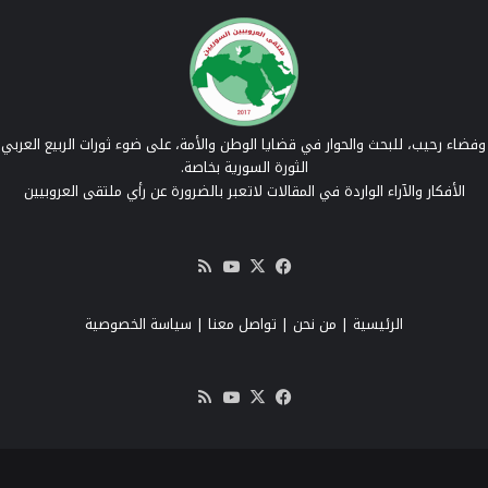
فضاء رحيب، للبحث والحوار في قضايا الوطن والأمة، على ضوء ثورات الربيع العربي 
الثورة السورية بخاصة.
الأفكار والآراء الواردة في المقالات لاتعبر بالضرورة عن رأي ملتقى العروبيين
‫X
فيسبوك
‫YouTube
ملخص
الموقع
RSS
الرئيسية
|
من نحن
|
تواصل معنا
| سياسة الخصوصية
‫X
فيسبوك
‫YouTube
ملخص
الموقع
RSS