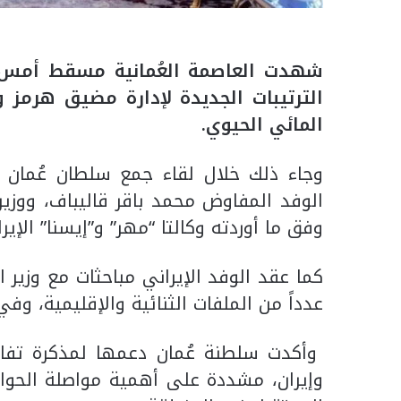
شهدت العاصمة العُمانية مسقط أمس الثل
الترتيبات الجديدة لإدارة مضيق هرمز و
المائي الحيوي.
وجاء ذلك خلال لقاء جمع سلطان عُمان ه
الوفد المفاوض محمد باقر قاليباف، ووزير
وفق ما أوردته وكالتا “مهر” و”إيسنا” الإيران
كما عقد الوفد الإيراني مباحثات مع وزير ا
عدداً من الملفات الثنائية والإقليمية، 
وأكدت سلطنة عُمان دعمها لمذكرة تفاهم 
وإيران، مشددة على أهمية مواصلة الحوار