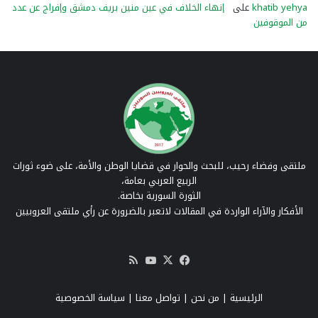
khatib yehya
على
إنهاء الخلاف في عين منين بريف دمشق وإفراج عن عدد
من الموقوفين
ملتقى وفضاء رحيب، للبحث والحوار في قضايا الوطن والأمة، على ضوء ثورات
الربيع العربي بعامة،
الثورة السورية بخاصة.
الأفكار والآراء الواردة في المقالات لاتعبر بالضرورة عن رأي ملتقى العروبيين
‫X
فيسبوك
‫YouTube
ملخص
الموقع
RSS
الرئيسية
|
من نحن
|
تواصل معنا
| سياسة الخصوصية