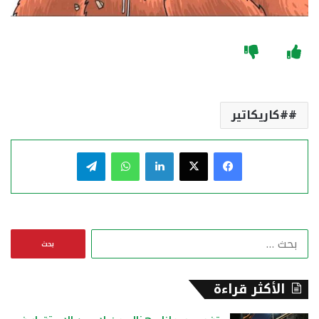
#كاريكاتير
فيسبوك
‫X
لينكدإن
واتساب
تيلقرام
ا
ل
ب
ح
الأكثر قراءة
ث
ع