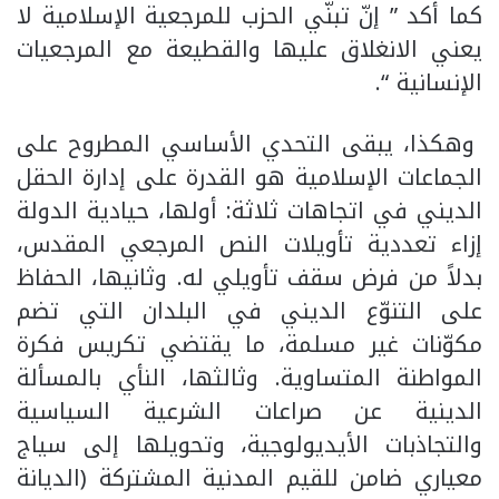
كما أكد ” إنّ تبنّي الحزب للمرجعية الإسلامية لا
يعني الانغلاق عليها والقطيعة مع المرجعيات
الإنسانية “.
وهكذا، يبقى التحدي الأساسي المطروح على
الجماعات الإسلامية هو القدرة على إدارة الحقل
الديني في اتجاهات ثلاثة: أولها، حيادية الدولة
إزاء تعددية تأويلات النص المرجعي المقدس،
بدلاً من فرض سقف تأويلي له. وثانيها، الحفاظ
على التنوّع الديني في البلدان التي تضم
مكوّنات غير مسلمة، ما يقتضي تكريس فكرة
المواطنة المتساوية. وثالثها، النأي بالمسألة
الدينية عن صراعات الشرعية السياسية
والتجاذبات الأيديولوجية، وتحويلها إلى سياج
معياري ضامن للقيم المدنية المشتركة (الديانة