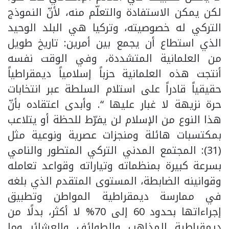
لكن يمكن الاستفادة والتعلّم منه، لأنّ النموذج
التركي له خصوصيته، وتركيا هي البلد الوحيد
الذي استطاع أن يجمع بين أمرين: تاريخ طويل
من العلمانية المتشددة، وفي الوقت نفسه
أنتجت هذه العلمانية حزباً إسلامياً ديمقراطياً
حقيقياً قادراً على استلام السلطة عبر انتخابات
حرة نزيهة لا غبار عليها “. وأبدى اعتقاده بأنّ
هذا النوع من الإسلام لن يفرّط للحظة أو يتلاعب
بمكتسبات هائلة ومنجزات عصرية ونوعية مثل
(31): المجتمع المدني التركي المتطور والنامي
بسرعة كبيرة بمنظماته وتياراته وقواعد تعامله
وقوانينه الضابطة، المستوى المتقدم الذي بلغه
في ممارسة ديمقراطية المواطن وتطبيق
إجراءاتها بحدود 60 إلى 70% لا أكثر، بدلًا من
ديمقراطية المذاهب والطوائف والعشائر وما