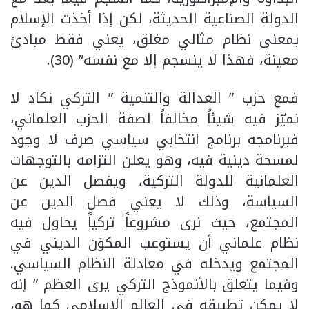
الدولة الصناعية الحديثة، لكن إذا أخذت الإسلام
بمعنى نظام مثالي مغلق، يعني فقط مبادئ
معينة، فهذا لا ينسجم إلا مع نفسه” (30).
فمع حزب ” العدالة والتنمية ” التركي نكاد لا
نميّز فيه شيئاً مخالفاً لصفة الحزب العلماني،
فبرنامجه برنامج انتخابي سياسي صرف لا وجود
لمسحة دينية فيه، وهو يعلن التزامه بالتوجهات
العلمانية للدولة التركية، ويفصل الدين عن
السياسة، وذلك لا يعني فصل الدين عن
المجتمع، حيث نرى مشروعاً تركياً يحاول فيه
نظام علماني أن يستوعب المكوّن الديني في
المجتمع ويدخله في معادلة النظام السياسي.
وفيما يتعلق بالأنموذج التركي يرى العظم ” إنه
لا يمكن تطبيقه في العالم الإسلامي كما هو،