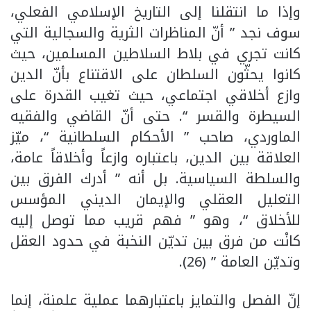
وإذا ما انتقلنا إلى التاريخ الإسلامي الفعلي،
سوف نجد ” أنّ المناظرات الثرية والسجالية التي
كانت تجري في بلاط السلاطين المسلمين، حيث
كانوا يحثّون السلطان على الاقتناع بأنّ الدين
وازع أخلاقي اجتماعي، حيث تغيب القدرة على
السيطرة والقسر “. حتى أنّ القاضي والفقيه
الماوردي، صاحب ” الأحكام السلطانية “، ميّز
العلاقة بين الدين، باعتباره وازعاً وأخلاقاً عامة،
والسلطة السياسية. بل أنه ” أدرك الفرق بين
التعليل العقلي والإيمان الديني المؤسس
للأخلاق “، وهو ” فهم قريب مما توصل إليه
كانْت من فرق بين تديّن النخبة في حدود العقل
وتديّن العامة ” (26).
إنّ الفصل والتمايز باعتبارهما عملية علمنة، إنما