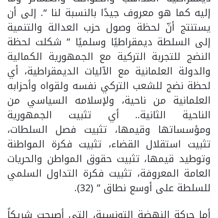
إليه كما هو معروف جيدًا بالنسبة لنا “. إلى أن
يستنتج أنّ لحظة وصول حزب العدالة والتنمية
إلى السلطة ديمقراطيًا وسلميًا ” شكلت لحظة
النضج للتجربة التركية مع الجمهورية الكمالية
والدولة العلمانية مع الآليات الديمقراطية، أي
لحظة نضج للشعب التركي نفسه ولقواه وأحزابه
العلمانية من ناحية، ولإسلامه السياسي من
الناحية الثانية.. أي تثبيت الجمهورية
ومؤسساتها وقيمها، تثبيت فصل السلطات،
تثبيت استقلال القضاء، تثبيت فكرة المواطنة
وتوطيد قيمها، تثبيت حقوق المواطن والحريات
العامة المعروفة، تثبيت فكرة التداول السلمي
للسلطة على أوسع نطاق ” (32).
أما حركة النهضة التونسية، التي أصبحت شريكاً