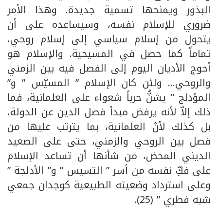
البذور ويمنحها تسمية جديدة. وهذا الأمر
ضروري للإسلام نفسه، وسيساعده على أن
يتحول من إسلام سياسي إلى إسلام روحي،
تماماً كما حصل في المسيحية. والإسلام هو
أحوج الأديان اليوم إلى الفصل فيه بين الزمني
والروحي… ولئن كان الإسلام ” المسيّس ” و”
المؤدلج ” يشنُّ حرباً شعواء على العلمانية، فما
ذلك إلاّ لأنه يرفض مبدأ فصل الدين عن الدولة،
بل كذلك لأنّ العلمانية، بما يترتب عليها من
فصل بين الروحي والزمني، حتى على الصعيد
الديني المحض، من شأنها أن تساعد الإسلام
على فكِّ نفسه من أسر ” التسيس ” و” الأدلجة ”
وعلى استرداد وضعيته الطبيعية كوجدان جمعي
شبه فطري ” (25).