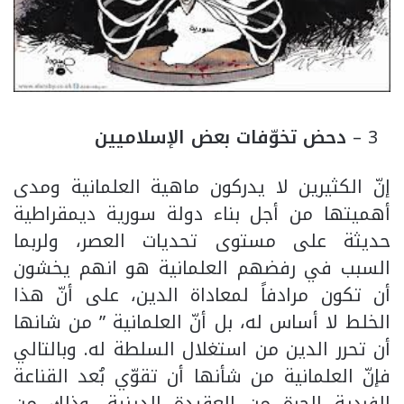
3 –
دحض تخوّفات بعض الإسلاميين
إنّ الكثيرين لا يدركون ماهية العلمانية ومدى
أهميتها من أجل بناء دولة سورية ديمقراطية
حديثة على مستوى تحديات العصر، ولربما
السبب في رفضهم العلمانية هو انهم يخشون
أن تكون مرادفاً لمعاداة الدين، على أنّ هذا
الخلط لا أساس له، بل أنّ العلمانية ” من شانها
أن تحرر الدين من استغلال السلطة له. وبالتالي
فإنّ العلمانية من شأنها أن تقوّي بُعد القناعة
الفردية الحرة من العقيدة الدينية، وذلك من