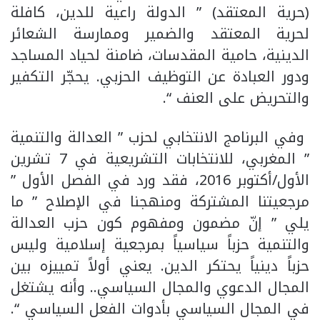
(حرية المعتقد) ” الدولة راعية للدين، كافلة
لحرية المعتقد والضمير وممارسة الشعائر
الدينية، حامية المقدسات، ضامنة لحياد المساجد
ودور العبادة عن التوظيف الحزبي. يحجّر التكفير
والتحريض على العنف “.
وفي البرنامج الانتخابي لحزب ” العدالة والتنمية
” المغربي، للانتخابات التشريعية في 7 تشرين
الأول/أكتوبر 2016، فقد ورد في الفصل الأول ”
مرجعيتنا المشتركة ومنهجنا في الإصلاح ” ما
يلي ” إنّ مضمون ومفهوم كون حزب العدالة
والتنمية حزباً سياسياً بمرجعية إسلامية وليس
حزباً دينياً يحتكر الدين. يعني أولاً تمييزه بين
المجال الدعوي والمجال السياسي.. وأنه يشتغل
في المجال السياسي بأدوات الفعل السياسي “.