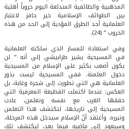
المذهبية والطائفية المندلعة اليوم حروباً أهلية
بين الطوائف الإسلامية خير حافز لاعتبار
العلمانية أحد الطرق المؤدية إلى الحد من هذه
الحروب ” (24).
وفي استعادة للمسار الذي سلكته العلمانية
في المسيحية يشير طرابيشي إلى أنه ” لن
يكون أصعب بكثير على الإسلام من المسيحية
دخول العلمنة. ففي المسيحية ليست بذور
العلمانية هي التي تطورت إلى شجرة وغابة، بل
العكس: عندما اكتملت القطيعة المعرفية التي
حققها الغرب مع نفسه وتعلمن، عادت
المسيحية إلى تاريخها، لتكتشف هذا التعلمن
وتبرره. وأعتقد أنّ الإسلام سيدخل هذه المرحلة،
وسيعود إلى ماضيه فيما بعد، ليكتشف تلك