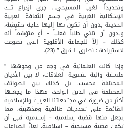
وتحديداً الغرب المسيحي… جرى ازدراع تلك
الإشكالية الغربية في جسم الثقافة العربية
الحديثة بدون أن تكون بها إليها حاجة حقيقية،
وبدون أن تلبّي طلباً فعلياً – أو متوَهماً أنه
كذلك – إلاّ للجماعة الأقلوية التي تطوعت
لاستيرادها: نصارى الشرق ” (23).
وإذا كانت العلمانية في وجه من وجوهها ”
فلسفة وآلية لتسوية العلاقات، لا بين الأديان
المختلفة فحسب، بل كذلك بين الطوائف
المختلفة في الدين الواحد، فهذا ما يجعلها
أكثر من ضرورة في مجتمعاتنا العربية والإسلامية
القائمة على تعدديات طائفية ومذهبية، مما
يجعل منها قضية إسلامية – إسلامية قبل أن
تكون قضية مسيحية – إسلامية. لعلَّ الصراعات