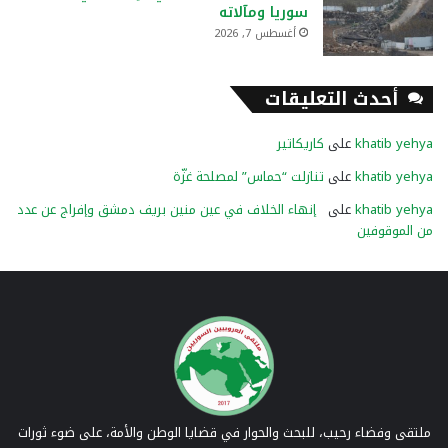
سوريا ومآلاته
أغسطس 7, 2026
أحدث التعليقات
khatib yehya
على
كاريكاتير
khatib yehya
على
تنازلت “حماس” لمصلحة غزّة
khatib yehya
على
إنهاء الخلاف في عين منين بريف دمشق وإفراج عن عدد
من الموقوفين
ملتقى وفضاء رحيب، للبحث والحوار في قضايا الوطن والأمة، على ضوء ثورات