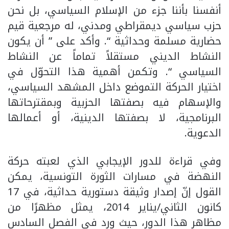
أنفسنا بأننا جزء من الإسلام السياسي، بل نحن
حزب سياسي ديمقراطي ومدني، له مرجعية قيم
حضارية مسلمة وحداثية “. وأكد على ” أن يكون
النشاط الديني مستقلاً تماماً عن النشاط
السياسي “. وتكمن أهمية هذا التحوّل في
اختيار الحركة التموضع داخل المشهد السياسي،
والإسهام فيه بصفتها الحزبية وبمقترحاتها
البرنامجية، لا بصفتها الدينية، أو أعمالها
الدعوية.
وفي قراءة للدور الإيجابي الذي لعبته حركة
النهضة في مسارات الثورة التونسية، يمكن
القول إنّ إصدار وثيقة دستورية حداثية، في 17
كانون الثاني/يناير 2014، يمثل مظهرًا من
مظاهر هذا الدور، حيث ورد في الفصل السادس