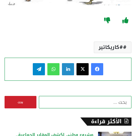
#كاريكاتير
فيسبوك
‫X
لينكدإن
واتساب
تيلقرام
ا
ل
ب
ح
الأكثر قراءة
ث
ع
مشروع وطني لكشف المقابر الجماعية..