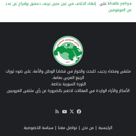
khatib yehya
على
إنهاء الخلاف في عين منين بريف دمشق وإفراج عن عدد
من الموقوفين
ملتقى وفضاء رحيب، للبحث والحوار في قضايا الوطن والأمة، على ضوء ثورات
الربيع العربي بعامة،
الثورة السورية بخاصة.
الأفكار والآراء الواردة في المقالات لاتعبر بالضرورة عن رأي ملتقى العروبيين
‫X
فيسبوك
‫YouTube
ملخص
الموقع
RSS
الرئيسية
|
من نحن
|
تواصل معنا
| سياسة الخصوصية