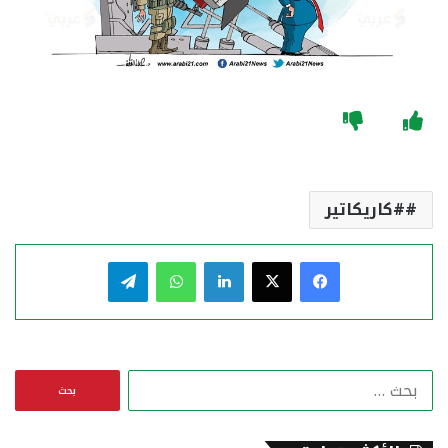
#كاريكاتير
فيسبوك
‫X
لينكدإن
واتساب
تيلقرام
ا
ل
ب
ح