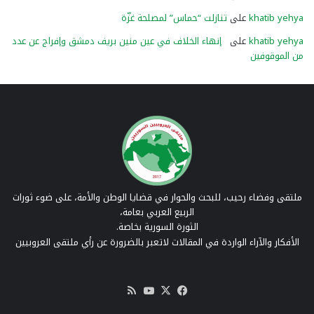
khatib yehya
على
تنازلت “حماس” لمصلحة غزّة
khatib yehya
على
إنهاء الخلاف في عين منين بريف دمشق وإفراج عن عدد
من الموقوفين
ملتقى وفضاء رحيب، للبحث والحوار في قضايا الوطن والأمة، على ضوء ثورات
الربيع العربي بعامة،
الثورة السورية بخاصة.
الأفكار والآراء الواردة في المقالات لاتعبر بالضرورة عن رأي ملتقى العروبيين
‫X
فيسبوك
‫YouTube
ملخص
الموقع