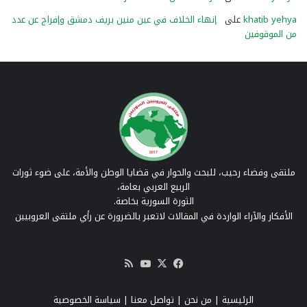
khatib yehya
على
إنهاء الخلاف في عين منين بريف دمشق وإفراج عن عدد
من الموقوفين
ملتقى وفضاء رحيب، للبحث والحوار في قضايا الوطن والأمة، على ضوء ثورات
الربيع العربي بعامة،
الثورة السورية بخاصة.
الأفكار والآراء الواردة في المقالات لاتعبر بالضرورة عن رأي ملتقى العروبيين
‫X
فيسبوك
‫YouTube
ملخص
الموقع
RSS
الرئيسية
|
من نحن
|
تواصل معنا
| سياسة الخصوصية