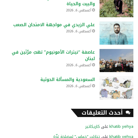
والبيت والحياة
أغسطس 6, 2026
علي الزيدي في مواجهة الامتحان الصعب
أغسطس 6, 2026
عاصفة “نيترات الأمونيوم” تهبّ مرَّتَين في
لبنان
أغسطس 6, 2026
السعودية والمسألة الحوثية
أغسطس 6, 2026
أحدث التعليقات
khatib yehya
على
كاريكاتير
khatib yehya
على
تنازلت “حماس” لمصلحة غزّة