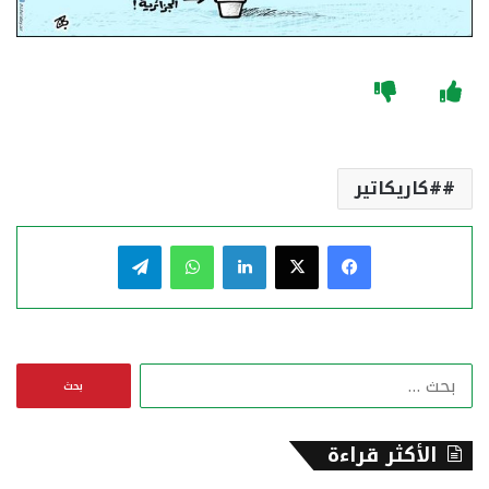
#كاريكاتير
فيسبوك
‫X
لينكدإن
واتساب
تيلقرام
ا
ل
ب
ح
الأكثر قراءة
ث