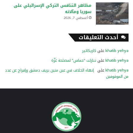
مظاهر التنافس التركي الإسرائيلي على
سوريا ومآلاته
أغسطس 7, 2026
أحدث التعليقات
khatib yehya
على
كاريكاتير
khatib yehya
على
تنازلت “حماس” لمصلحة غزّة
khatib yehya
على
إنهاء الخلاف في عين منين بريف دمشق وإفراج عن عدد
من الموقوفين