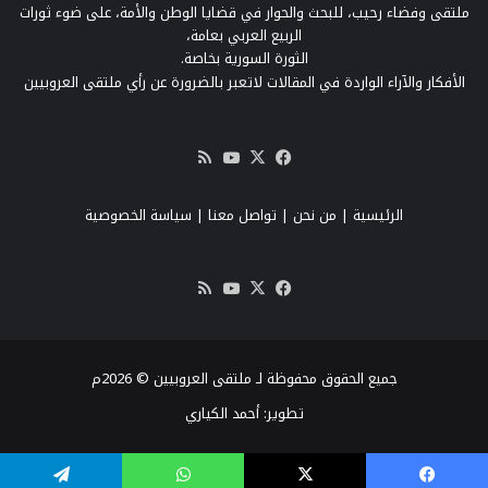
ملتقى وفضاء رحيب، للبحث والحوار في قضايا الوطن والأمة، على ضوء ثورات
الربيع العربي بعامة،
الثورة السورية بخاصة.
الأفكار والآراء الواردة في المقالات لاتعبر بالضرورة عن رأي ملتقى العروبيين
‫X
فيسبوك
‫YouTube
ملخص
الموقع
RSS
الرئيسية
|
من نحن
|
تواصل معنا
| سياسة الخصوصية
‫X
فيسبوك
‫YouTube
ملخص
الموقع
RSS
جميع الحقوق محفوظة لـ ملتقى العروبيين © 2026م
تطوير:
أحمد الكياري