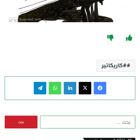
#كاريكاتير
فيسبوك
‫X
لينكدإن
واتساب
تيلقرام
ا
ل
ب
ح