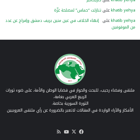
khatib yehya
على
تنازلت “حماس” لمصلحة غزّة
khatib yehya
على
إنهاء الخلاف في عين منين بريف دمشق وإفراج عن عدد
من الموقوفين
ملتقى وفضاء رحيب، للبحث والحوار في قضايا الوطن والأمة، على ضوء ثورات
الربيع العربي بعامة،
الثورة السورية بخاصة.
الأفكار والآراء الواردة في المقالات لاتعبر بالضرورة عن رأي ملتقى العروبيين
‫X
فيسبوك
‫YouTube
ملخص
الموقع