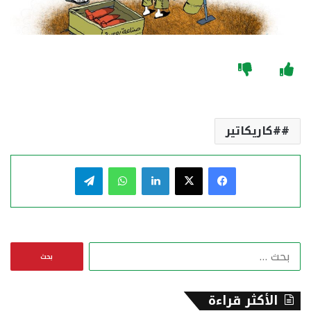
#كاريكاتير
فيسبوك
‫X
لينكدإن
واتساب
تيلقرام
ا
ل
ب
ح
الأكثر قراءة
ث