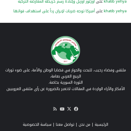
khatib yehya
على
أوزغور أوزيل وإعادة رسم خريطة المعارضة التركية
khatib yehya
على
أميركا توجه ضربات لإيران رداً على استهداف قواتها
ملتقى وفضاء رحيب، للبحث والحوار في قضايا الوطن والأمة، على ضوء ثورات
الربيع العربي بعامة،
الثورة السورية بخاصة.
الأفكار والآراء الواردة في المقالات لاتعبر بالضرورة عن رأي ملتقى العروبيين
‫X
فيسبوك
‫YouTube
ملخص
الموقع
RSS
الرئيسية
|
من نحن
|
تواصل معنا
| سياسة الخصوصية