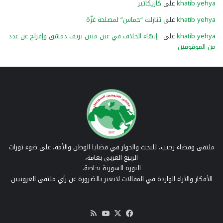
khatib yehya
على
كاريكاتير
khatib yehya
على
تنازلت “حماس” لمصلحة غزّة
khatib yehya
على
إنهاء الخلاف في عين منين بريف دمشق وإفراج عن عدد
من الموقوفين
ملتقى وفضاء رحيب، للبحث والحوار في قضايا الوطن والأمة، على ضوء ثورات
الربيع العربي بعامة،
الثورة السورية بخاصة.
الأفكار والآراء الواردة في المقالات لاتعبر بالضرورة عن رأي ملتقى العروبيين
‫X
فيسبوك
‫YouTube
ملخص