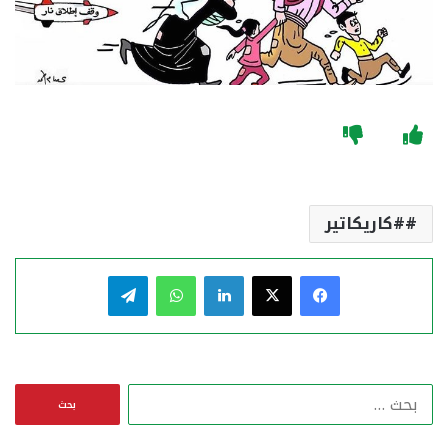
#كاريكاتير
فيسبوك
‫X
لينكدإن
واتساب
تيلقرام
ا
ل
ب